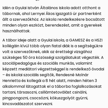
Idén a Gyulai István Általános Iskola adott otthont a
tábornak, ahol Lernyei Ákos igazgató úr partnerként
állt a szervezőkhöz. Az iskola rendelkezésre bocsátott
minden olyan eszközt, berendezést, amit a gyerekek
használhattak.
A tábor ideje alatt a Gyulai iskola, a GAMESZ és a HSZI
kollégáin kívül több olyan fiatal diák is a segítségükre
volt a szervezőknek, akik az érettségi vizsgához
szükséges 50 óra közösségi szolgálatukat végezték. A
szociálpedagógus és szociális munkás, valamint
képzett mediátori végzettséggel is rendelkező óvodai
– és iskolai szociális segítők, Rendesné Molnár
Henrietta és kollegái a 8 hét alatt, minden héten 3
alkalommal látogattak el a táborba foglalkozásokat
tartani, társasozni, csillámtetoválást csinálni,
pingpongozni, csocsózni, kókuszgolyót gyúrni,
kincsvadászatot szervezni.