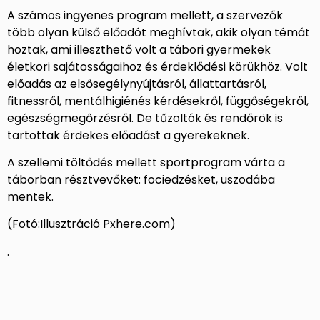
A számos ingyenes program mellett, a szervezők
több olyan külső előadót meghívtak, akik olyan témát
hoztak, ami illeszthető volt a tábori gyermekek
életkori sajátosságaihoz és érdeklődési körükhöz. Volt
előadás az elsősegélynyújtásról, állattartásról,
fitnessről, mentálhigiénés kérdésekről, függőségekről,
egészségmegőrzésről. De tűzoltók és rendőrök is
tartottak érdekes előadást a gyerekeknek.
A szellemi töltődés mellett sportprogram várta a
táborban résztvevőket: fociedzésket, uszodába
mentek.
(Fotó:Illusztráció Pxhere.com)
.