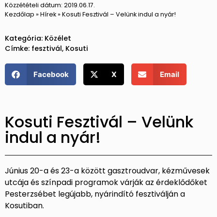
Közzétételi dátum:
2019.06.17.
Kezdőlap
»
Hírek
»
Kosuti Fesztivál – Velünk indul a nyár!
Kategória:
Közélet
Címke:
fesztivál
,
Kosuti
Facebook
X
Email
Kosuti Fesztivál – Velünk
indul a nyár!
Június 20-a és 23-a között gasztroudvar, kézművesek
utcája és színpadi programok várják az érdeklődőket
Pesterzsébet legújabb, nyárindító fesztiválján a
Kosutiban.