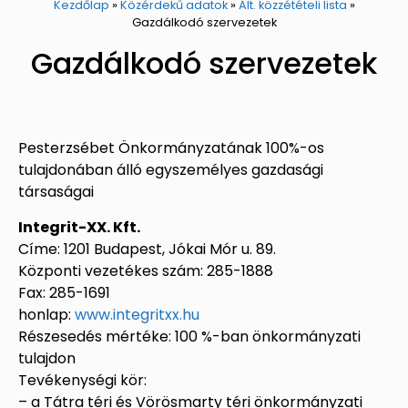
Kezdőlap
»
Közérdekű adatok
»
Ált. közzétételi lista
»
Gazdálkodó szervezetek
Gazdálkodó szervezetek
Pesterzsébet Önkormányzatának 100%-os
tulajdonában álló egyszemélyes gazdasági
társaságai
Integrit-XX. Kft.
Címe: 1201 Budapest, Jókai Mór u. 89.
Központi vezetékes szám: 285-1888
Fax: 285-1691
honlap:
www.integritxx.hu
Részesedés mértéke: 100 %-ban önkormányzati
tulajdon
Tevékenységi kör:
– a Tátra téri és Vörösmarty téri önkormányzati