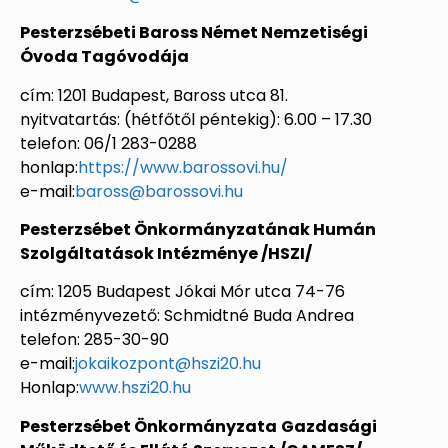
Pesterzsébeti Baross Német Nemzetiségi
Óvoda Tagóvodája
cím: 1201 Budapest, Baross utca 81.
nyitvatartás: (hétfőtől péntekig): 6.00 – 17.30
telefon: 06/1 283-0288
honlap:
https://www.barossovi.hu/
e-mail:
baross@barossovi.hu
Pesterzsébet Önkormányzatának Humán
Szolgáltatások Intézménye /HSZI/
cím: 1205 Budapest Jókai Mór utca 74-76
intézményvezető: Schmidtné Buda Andrea
telefon: 285-30-90
e-mail:
jokaikozpont@hszi20.hu
Honlap:
www.hszi20.hu
Pesterzsébet Önkormányzata
Gazdasági