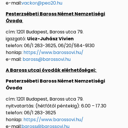
e-mail:
vackor@peo20.hu
Pesterzsébeti Baross Német Nemzetiségi
Óvoda
cím: 1201 Budapest, Baross utca 79.
igazgató:
Uicz-Juhász Vivien
telefon: 06/1 283-3625, 06/20/584-9130
honlap:
https://www.barossovi.hu/
e-mail:
baross@barossovi.hu
A Baross utcai óvodák elérhetőségei:
Pesterzsébeti Baross Német Nemzetiségi
Óvoda
cím: 1201 Budapest, Baross utca 79.
nyitvatartás: (hétfőtől péntekig): 6.00 – 17.30
telefon: 06/1 283-3625
honlap:
https://www.barossovi.hu/
e-mail:
baross@barossovi.hu