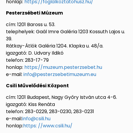
honlap:
https://foglalkoztatohusz.hu/
Pesterzsébeti Múzeum
cím: 1201 Baross u. 53.
telephelyek: Gaál Imre Galéria 1203 Kossuth Lajos u.
39.
Rátkay-Átlók Galéria 1204. Klapka u. 48/a.
igazgató: D. Udvary Ildikó
telefon: 283-17-79
honlap:
https://muzeum.pesterzsebet.hu
e-mail:
info@pesterzsebetimuzeum.eu
Csili Művelődési Központ
cím: 1201 Budapest, Nagy Győry István utca 4-6.
igazgató: Kiss Renáta
telefon: 283-0229, 283-0230, 283-0231
e-mail:
info@csili.hu
honlap:
https: //www.csili.hu/