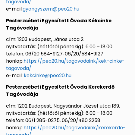
tagovoda/
e-mail:
gyongyszem@peo20.hu
Pesterzsébeti Egyesített Óvoda Kékcinke
Tagóvodája
cím: 1203 Budapest, János utca 2.
nyitvatartás: (hétfőtől péntekig): 6.00 – 18.00
telefon: 06/20 584-9127, 06/20/584-9127
honlap:
https://peo20.hu/tagovodaink/kek-cinke-
tagovoda/
e-mail:
kekcinke@peo20.hu
Pesterzsébeti Egyesített Óvoda Kerekerdő
Tagóvodája
cím: 1202 Budapest, Nagysándor József utca 189.
nyitvatartás: (hétfőtől péntekig): 6.00 – 18.00
telefon: 06/1 285-0275, 06/20/480 2258
honlap:
https://peo20.hu/tagovodaink/kerekerdo-
tagovoda/