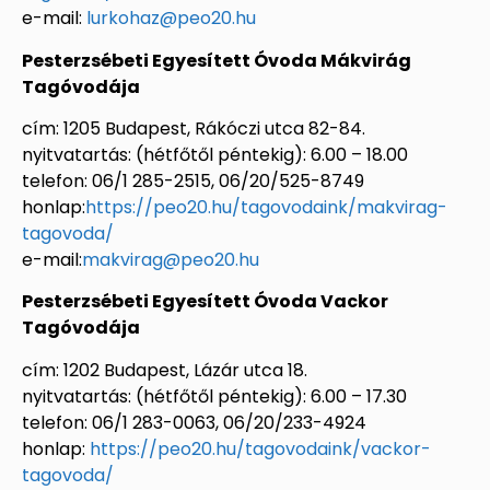
e-mail:
lurkohaz@peo20.hu
Pesterzsébeti Egyesített Óvoda Mákvirág
Tagóvodája
cím: 1205 Budapest, Rákóczi utca 82-84.
nyitvatartás: (hétfőtől péntekig): 6.00 – 18.00
telefon: 06/1 285-2515, 06/20/525-8749
honlap:
https://peo20.hu/tagovodaink/makvirag-
tagovoda/
e-mail:
makvirag@peo20.hu
Pesterzsébeti Egyesített Óvoda Vackor
Tagóvodája
cím: 1202 Budapest, Lázár utca 18.
nyitvatartás: (hétfőtől péntekig): 6.00 – 17.30
telefon: 06/1 283-0063, 06/20/233-4924
honlap:
https://peo20.hu/tagovodaink/vackor-
tagovoda/