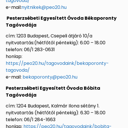
tagovoda/
e-mail:
nyitnikek@peo20.hu
Pesterzsébeti Egyesített Óvoda Békaporonty
Tagóvodája
cím: 1203 Budapest, Csepeli átjáró 10/a
nyitvatartás:(hétfőtől péntekig): 6.00 – 18.00
telefon: 06/1 283-0631
honlap:
https://peo20.hu/tagovodaink/bekaporonty-
tagovoda/
e-mail:
bekaporonty@peo20.hu
Pesterzsébeti Egyesített Óvoda Bóbita
Tagóvodája
cím: 1204 Budapest, Kalmár Ilona sétány 1.
nyitvatartás (hétfőtől péntekig): 6.30 – 18.00
telefon: 06/1 284-1663
honlap:
https://peo20.hu/tagovodaink/bobita-