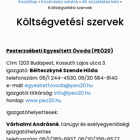
Kezdőlap
»
Közérdekű adatok
»
Ált. közzétételi lista
»
Költségvetési szervek
Költségvetési szervek
Pesterzsébeti Egyesített Óvoda (PEÓ20)
Cím: 1203 Budapest, Kossuth Lajos utca 3.
igazgató:
Bélteczkyné Szende Hilda
telefonszám: 06/1 244-4530, 06/20 584-9140
e-mail:
egyesitettovoda@peo20.hu
igazgatói titkárság:
info@peo20.hu
honlap:
www.peo20.hu
Igazgatóhelyettesek:
Várhalmi Andrásné
, tanügyi és esélyegyenlőségi
igazgatóhelyettes
telefonszám: 06/1/285-6937, 06/20/356-6577