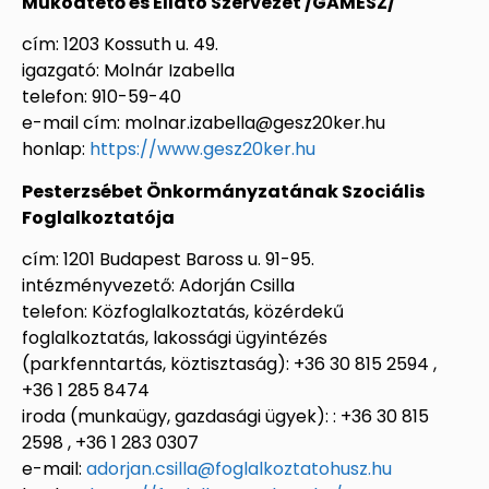
Működtető és Ellátó Szervezet /GAMESZ/
cím: 1203 Kossuth u. 49.
igazgató: Molnár Izabella
telefon: 910-59-40
e-mail cím: molnar.izabella@gesz20ker.hu
honlap:
https://www.gesz20ker.hu
Pesterzsébet Önkormányzatának Szociális
Foglalkoztatója
cím: 1201 Budapest Baross u. 91-95.
intézményvezető: Adorján Csilla
telefon: Közfoglalkoztatás, közérdekű
foglalkoztatás, lakossági ügyintézés
(parkfenntartás, köztisztaság): +36 30 815 2594 ,
+36 1 285 8474
iroda (munkaügy, gazdasági ügyek): : +36 30 815
2598 , +36 1 283 0307
e-mail:
adorjan.csilla@foglalkoztatohusz.hu