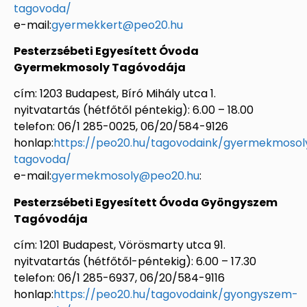
tagovoda/
e-mail:
gyermekkert@peo20.hu
Pesterzsébeti Egyesített Óvoda
Gyermekmosoly Tagóvodája
cím: 1203 Budapest, Bíró Mihály utca 1.
nyitvatartás (hétfőtől péntekig): 6.00 – 18.00
telefon: 06/1 285-0025, 06/20/584-9126
honlap:
https://peo20.hu/tagovodaink/gyermekmosol
tagovoda/
e-mail:
gyermekmosoly@peo20.hu
:
Pesterzsébeti Egyesített Óvoda Gyöngyszem
Tagóvodája
cím: 1201 Budapest, Vörösmarty utca 91.
nyitvatartás (hétfőtől-péntekig): 6.00 – 17.30
telefon: 06/1 285-6937, 06/20/584-9116
honlap:
https://peo20.hu/tagovodaink/gyongyszem-