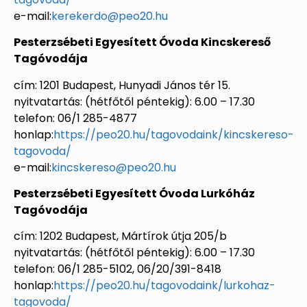
e-mail:
kerekerdo@peo20.hu
Pesterzsébeti Egyesített Óvoda Kincskereső
Tagóvodája
cím: 1201 Budapest, Hunyadi János tér 15.
nyitvatartás: (hétfőtől péntekig): 6.00 – 17.30
telefon: 06/1 285-4877
honlap:
https://peo20.hu/tagovodaink/kincskereso-
tagovoda/
e-mail:
kincskereso@peo20.hu
Pesterzsébeti Egyesített Óvoda Lurkóház
Tagóvodája
cím: 1202 Budapest, Mártírok útja 205/b
nyitvatartás: (hétfőtől péntekig): 6.00 – 17.30
telefon: 06/1 285-5102, 06/20/391-8418
honlap:
https://peo20.hu/tagovodaink/lurkohaz-
tagovoda/