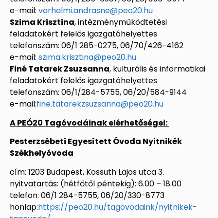
e-mail:
varhalmi.andrasne@peo20.hu
Szima Krisztina
, intézményműködtetési
feladatokért felelős igazgatóhelyettes
telefonszám: 06/1 285-0275, 06/70/426-4162
e-mail:
szima.krisztina@peo20.hu
Finé Tatarek Zsuzsanna
, kulturális és informatikai
feladatokért felelős igazgatóhelyettes
telefonszám: 06/1/284-5755, 06/20/584-9144
e-mail:
fine.tatarekzsuzsanna@peo20.hu
A PEÓ20 Tagóvodáinak elérhetőségei:
Pesterzsébeti Egyesített Óvoda Nyitnikék
Székhelyóvoda
cím: 1203 Budapest, Kossuth Lajos utca 3.
nyitvatartás: (hétfőtől péntekig): 6.00 – 18.00
telefon: 06/1 284-5755, 06/20/330-8773
honlap:
https://peo20.hu/tagovodaink/nyitnikek-