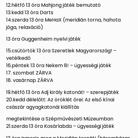
12.hétfő 13 óra Mahjong játék bemutató
13.kedd 13 óra Darts
14.szerda 13 óra MeHaX (meridián torna, hahota
jóga, relaxáció)
13 óra Guggenheim nyelvi játék
15.csütörtök 13 óra Szeretlek Magyarország! –
vetélkedő
16.péntek 13 óra Nekem 8! – ügyességi játék
17. szombat ZÁRVA
18. vasárnap ZÁRVA
19.hétfő 13 óra Adj király katonát! – szerepjáték
20.kedd délelőtt: Az öröklét őrei: Az első kínai
császár agyagkatonái kiállítás
megtekintése a Szépművészeti Múzeumban
21.szerda 13 óra Kosárlabda – ügyességi játék