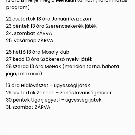
13 óra Ismerje meg a Meridián tornát! (háromházas
program)
22.csütörtök 13 óra Januári kvízözön
23.péntek 13 óra Szerencsekerék játék
24. szombat ZÁRVA
25. vasárnap ZÁRVA
26.hétfő 13 óra Mosoly klub
27.kedd 13 óra Szókereső nyelvi játék
28.szerda 13 óra MeHaX (meridián torna, hahota
jóga, relaxáció)
13 óra Hídlövészet – ügyességi játék
29.csütörtök Zenede – zenés kívánságműsor
30.péntek Ugorj egyet! – ügyességi játék
31. szombat ZÁRVA