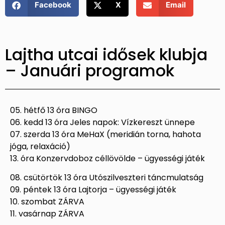
Facebook
X
Email
Lajtha utcai idősek klubja
– Januári programok
05. hétfő 13 óra BINGO
06. kedd 13 óra Jeles napok: Vízkereszt ünnepe
07. szerda 13 óra MeHaX (meridián torna, hahota
jóga, relaxáció)
13. óra Konzervdoboz céllövölde – ügyességi játék
08. csütörtök 13 óra Utószilveszteri táncmulatság
09. péntek 13 óra Lajtorja – ügyességi játék
10. szombat ZÁRVA
11. vasárnap ZÁRVA