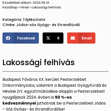
Közzétételi dátum:
2024.05.14.
Kezdőlap
»
Hírek
»
Lakossági felhívás
Kategória:
Tájékoztató
Címke:
Jódos-sós Gyógy- és Strandfürdő
Facebook
X
Email
Lakossági felhívás
Budapest Főváros XX. kerület Pesterzsébet
Önkormányzata, valamint a Budapest Gyógyfürdői és
Hévizei Zrt. együttműködése alapján a Pesterzsébeti
nyugdíjasok 2024. évben is
50 %-os
kedvezménnyel
juthatnak be a Pesterzsébeti Jódos
– Sós Gyógy- és Strandfürdőbe!