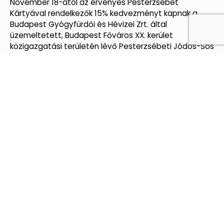
November 18-ától az érvényes Pesterzsébet
Kártyával rendelkezők 15% kedvezményt kapnak a
Budapest Gyógyfürdői és Hévizei Zrt. által
üzemeltetett, Budapest Főváros XX. kerület
közigazgatási területén lévő Pesterzsébeti Jódos-Sós
Gyógy- és
Közzétéve:
2019.11.20.
KÖZIGAZGATÁS
Ügyfélkapu
Kormányportál
Magyarország oldala
Miniszterelnökség oldala
Budapest oldala