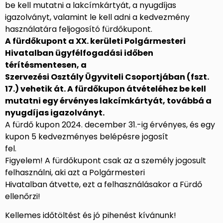
be kell mutatni a lakcímkártyát, a nyugdíjas
igazolványt, valamint le kell adni a kedvezmény
használatára feljogosító fürdőkupont.
A fürdőkupont a XX. kerületi Polgármesteri
Hivatalban ügyfélfogadási időben
térítésmentesen, a
Szervezési Osztály Ügyviteli Csoportjában (fszt.
17.) vehetik át. A fürdőkupon átvételéhez be kell
mutatni egy érvényes lakcímkártyát, továbbá a
nyugdíjas igazolványt.
A fürdő kupon 2024. december 31.-ig érvényes, és egy
kupon 5 kedvezményes belépésre jogosít
fel.
Figyelem! A fürdőkupont csak az a személy jogosult
felhasználni, aki azt a Polgármesteri
Hivatalban átvette, ezt a felhasználásakor a Fürdő
ellenőrzi!
Kellemes időtöltést és jó pihenést kívánunk!