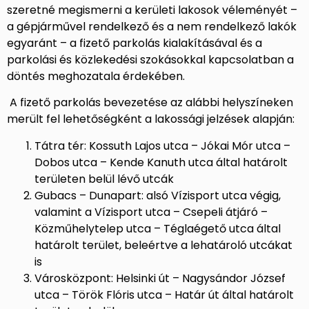
szeretné megismerni a kerületi lakosok véleményét –
a gépjárművel rendelkező és a nem rendelkező lakók
egyaránt – a fizető parkolás kialakításával és a
parkolási és közlekedési szokásokkal kapcsolatban a
döntés meghozatala érdekében.
A fizető parkolás bevezetése az alábbi helyszíneken
merült fel lehetőségként a lakossági jelzések alapján:
Tátra tér: Kossuth Lajos utca – Jókai Mór utca –
Dobos utca – Kende Kanuth utca által határolt
területen belül lévő utcák
Gubacs – Dunapart: alsó Vízisport utca végig,
valamint a Vízisport utca – Csepeli átjáró –
Közműhelytelep utca – Téglaégető utca által
határolt terület, beleértve a lehatároló utcákat
is
Városközpont: Helsinki út – Nagysándor József
utca – Török Flóris utca – Határ út által határolt