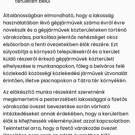
területen belül
Általánosságban elmondható, hogy a lakosság
használatában lévő gépjárművek száma évről évre
növekszik és a gépjárművek közterületeken történő
várakozása, parkolása jelentős nehézséget okoz
elsősorban a fenti övezetekben élők részére. Ezt
súlyosbítja a környező településekről és a kerület
küldő részeiről érkező gépjárművek közterületi
elhelyezése is munkanapokon, főleg a belváros felé
közlekedő közösségi közlekedési járművek útvonalát
érintően, illetve piacnapokon a Tátra tér környékén.
Az előkészítő munka részeként szeretnénk
megismertetni a pesterzsébeti lakossággal a fizetős
várakozási övezet bevezetése során várható
intézkedéseket annak érdekében, hogy a kerületben
élők is kifejthessék véleményüket azzal kapcsolatban.
Tekintettel arra, hogy a fizető várakozási övezet