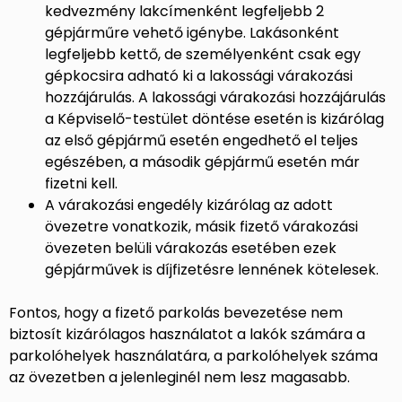
kedvezmény lakcímenként legfeljebb 2
gépjárműre vehető igénybe. Lakásonként
legfeljebb kettő, de személyenként csak egy
gépkocsira adható ki a lakossági várakozási
hozzájárulás. A lakossági várakozási hozzájárulás
a Képviselő-testület döntése esetén is kizárólag
az első gépjármű esetén engedhető el teljes
egészében, a második gépjármű esetén már
fizetni kell.
A várakozási engedély kizárólag az adott
övezetre vonatkozik, másik fizető várakozási
övezeten belüli várakozás esetében ezek
gépjárművek is díjfizetésre lennének kötelesek.
Fontos, hogy a fizető parkolás bevezetése nem
biztosít kizárólagos használatot a lakók számára a
parkolóhelyek használatára, a parkolóhelyek száma
az övezetben a jelenleginél nem lesz magasabb.