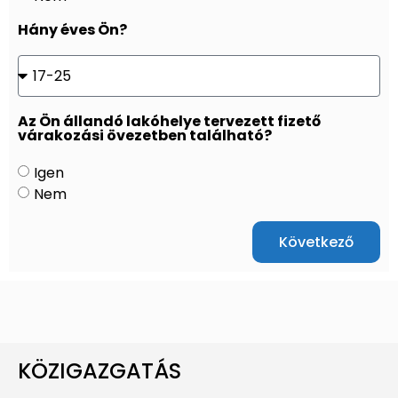
Hány éves Ön?
Az Ön állandó lakóhelye tervezett fizető
várakozási övezetben található?
Igen
Nem
Következő
KÖZIGAZGATÁS