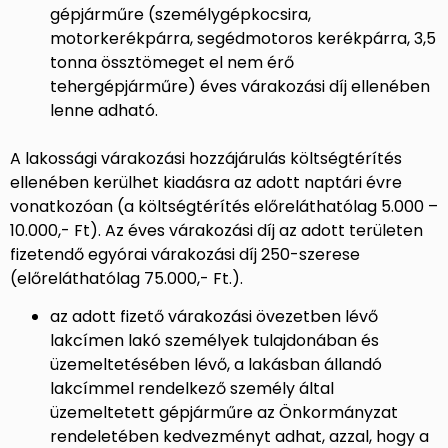
gépjárműre (személygépkocsira,
motorkerékpárra, segédmotoros kerékpárra, 3,5
tonna össztömeget el nem érő
tehergépjárműre) éves várakozási díj ellenében
lenne adható.
A lakossági várakozási hozzájárulás költségtérítés
ellenében kerülhet kiadásra az adott naptári évre
vonatkozóan (a költségtérítés előreláthatólag 5.000 –
10.000,- Ft). Az éves várakozási díj az adott területen
fizetendő egyórai várakozási díj 250-szerese
(előreláthatólag 75.000,- Ft.).
az adott fizető várakozási övezetben lévő
lakcímen lakó személyek tulajdonában és
üzemeltetésében lévő, a lakásban állandó
lakcímmel rendelkező személy által
üzemeltetett gépjárműre az Önkormányzat
rendeletében kedvezményt adhat, azzal, hogy a