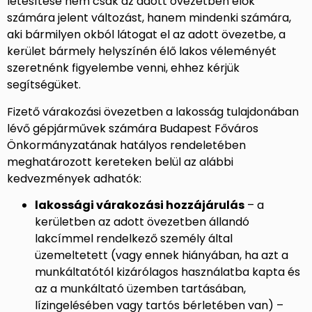
létesítése nem csak az adott övezetben élők
számára jelent változást, hanem mindenki számára,
aki bármilyen okból látogat el az adott övezetbe, a
kerület bármely helyszínén élő lakos véleményét
szeretnénk figyelembe venni, ehhez kérjük
segítségüket.
Fizető várakozási övezetben a lakosság tulajdonában
lévő gépjárművek számára Budapest Főváros
Önkormányzatának hatályos rendeletében
meghatározott kereteken belül az alábbi
kedvezmények adhatók:
lakossági várakozási hozzájárulás
– a
kerületben az adott övezetben állandó
lakcímmel rendelkező személy által
üzemeltetett (vagy ennek hiányában, ha azt a
munkáltatótól kizárólagos használatba kapta és
az a munkáltató üzemben tartásában,
lízingelésében vagy tartós bérletében van) –