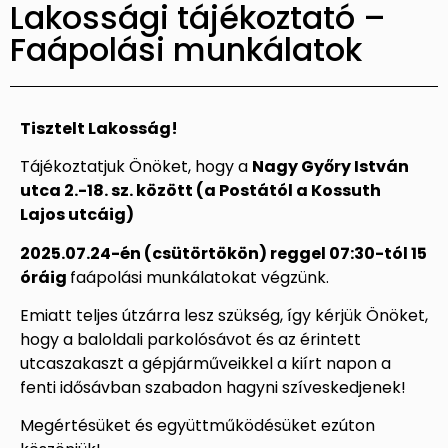
Lakossági tájékoztató –
Faápolási munkálatok
Tisztelt Lakosság!
Tájékoztatjuk Önöket, hogy a
Nagy Győry István
utca 2.-18. sz. között (a Postától a Kossuth
Lajos utcáig)
2025.07.24-én (csütörtökön) reggel 07:30-tól 15
óráig
faápolási munkálatokat végzünk.
Emiatt teljes útzárra lesz szükség, így kérjük Önöket,
hogy a baloldali parkolósávot és az érintett
utcaszakaszt a gépjárműveikkel a kiírt napon a
fenti idősávban szabadon hagyni szíveskedjenek!
Megértésüket és együttműködésüket ezúton