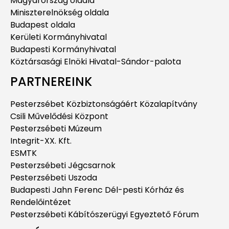
Magyarország oldala
Miniszterelnökség oldala
Budapest oldala
Kerületi Kormányhivatal
Budapesti Kormányhivatal
Köztársasági Elnöki Hivatal-Sándor-palota
PARTNEREINK
Pesterzsébet Közbiztonságáért Közalapítvány
Csili Művelődési Központ
Pesterzsébeti Múzeum
Integrit-XX. Kft.
ESMTK
Pesterzsébeti Jégcsarnok
Pesterzsébeti Uszoda
Budapesti Jahn Ferenc Dél-pesti Kórház és
Rendelőintézet
Pesterzsébeti Kábítószerügyi Egyeztető Fórum