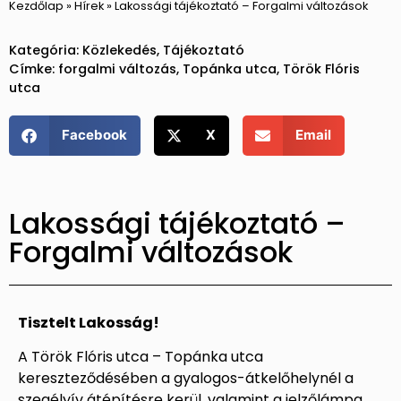
Kezdőlap
»
Hírek
»
Lakossági tájékoztató – Forgalmi változások
Kategória:
Közlekedés
,
Tájékoztató
Címke:
forgalmi változás
,
Topánka utca
,
Török Flóris
utca
Facebook
X
Email
Lakossági tájékoztató –
Forgalmi változások
Tisztelt Lakosság!
A Török Flóris utca – Topánka utca
kereszteződésében a gyalogos-átkelőhelynél a
szegélyív átépítésre kerül, valamint a jelzőlámpa