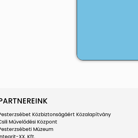
PARTNEREINK
Pesterzsébet Közbiztonságáért Közalapítvány
Csili Művelődési Központ
Pesterzsébeti Múzeum
Integrit-XX. Kft.