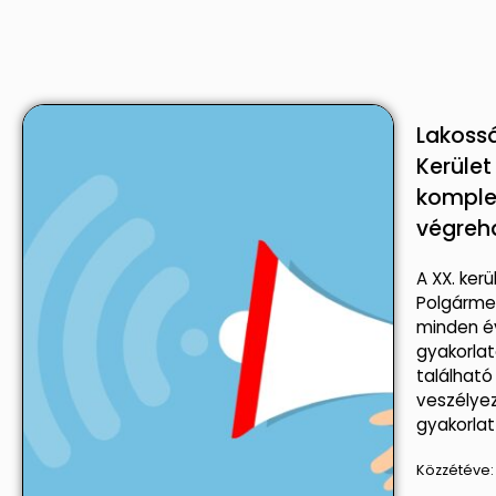
Lakossá
Kerület
komple
végreh
A XX. kerü
Polgármes
minden év
gyakorlato
található 
veszélyez
gyakorlat
Közzétéve