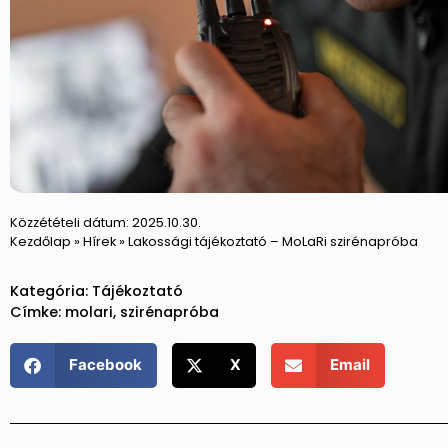
Közzétételi dátum:
2025.10.30.
Kezdőlap
»
Hírek
»
Lakossági tájékoztató – MoLaRi szirénapróba
Kategória:
Tájékoztató
Címke:
molari
,
szirénapróba
Facebook
X
Email