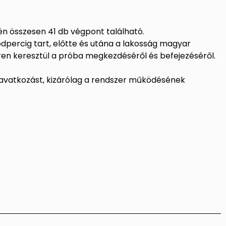
én összesen 41 db végpont található.
percig tart, előtte és utána a lakosság magyar
ren keresztül a próba megkezdéséről és befejezéséről.
avatkozást, kizárólag a rendszer működésének