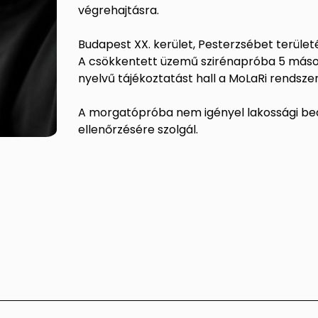
végrehajtásra.
Budapest XX. kerület, Pesterzsébet terület
A csökkentett üzemű szirénapróba 5 másod
nyelvű tájékoztatást hall a MoLaRi rendsze
A morgatópróba nem igényel lakossági be
ellenőrzésére szolgál.