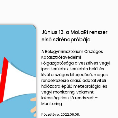
Június 13. a MoLaRi renszer
első szirénapróbája
A Belügyminisztérium Országos
Katasztrófavédelmi
Főigazgatósága a veszélyes vegyi
ipari területek területén belül és
kívül országos kiterjedésű, magas
rendelkezésre állású adatátviteli
hálózatra épülő meteorológiai és
vegyi monitoring, valamint
lakossági riasztó rendszert –
Monitoring
Közzétéve:
2022.06.08.