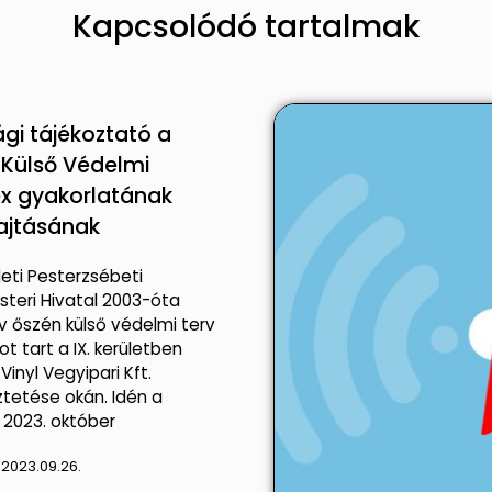
Kapcsolódó tartalmak
gi tájékoztató a
 Külső Védelmi
x gyakorlatának
ajtásának
leti Pesterzsébeti
teri Hivatal 2003-óta
 őszén külső védelmi terv
t tart a IX. kerületben
Vinyl Vegyipari Kft.
tetése okán. Idén a
 2023. október
:
2023.09.26.