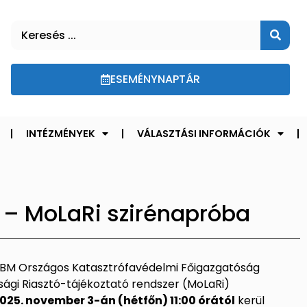
ESEMÉNYNAPTÁR
INTÉZMÉNYEK
VÁLASZTÁSI INFORMÁCIÓK
 – MoLaRi szirénapróba
 a BM Országos Katasztrófavédelmi Főigazgatóság
ági Riasztó-tájékoztató rendszer (MoLaRi)
025. november 3-án (hétfőn) 11:00 órától
kerül