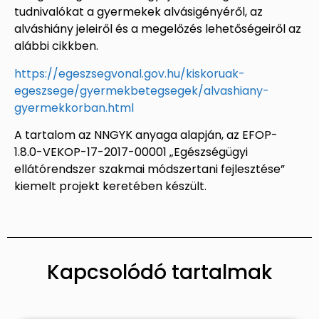
tudnivalókat a gyermekek alvásigényéről, az
alváshiány jeleiről és a megelőzés lehetőségeiről az
alábbi cikkben.
https://egeszsegvonal.gov.hu/
kiskoruak-
egeszsege/
gyermekbetegsegek/alvashiany-
gyermekkorban.html
A tartalom az NNGYK anyaga alapján, az EFOP-
1.8.0-VEKOP-17-2017-00001 „Egészségügyi
ellátórendszer szakmai módszertani fejlesztése”
kiemelt projekt keretében készült.
Kapcsolódó tartalmak