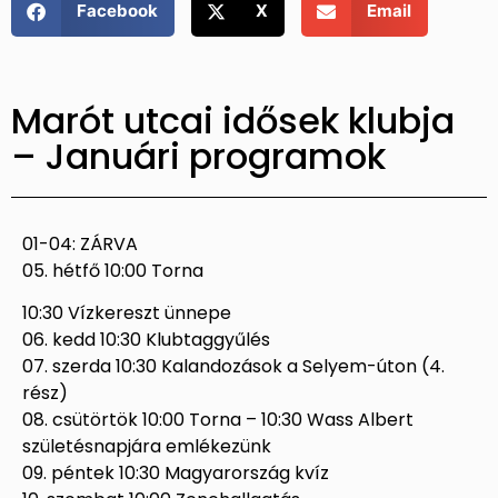
Facebook
X
Email
Marót utcai idősek klubja
– Januári programok
01-04: ZÁRVA
05. hétfő 10:00 Torna
10:30 Vízkereszt ünnepe
06. kedd 10:30 Klubtaggyűlés
07. szerda 10:30 Kalandozások a Selyem-úton (4.
rész)
08. csütörtök 10:00 Torna – 10:30 Wass Albert
születésnapjára emlékezünk
09. péntek 10:30 Magyarország kvíz