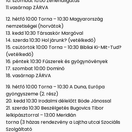
10. szombat 10:00 Zenehallgatás
11.vasárnap ZÁRVA
12. hétfő 10:00 Torna – 10:30 Magyarország
nemzetiségei (horvátok)
13. kedd 10:30 Társaskör Margóval
14. szerda 10:30 Hol járunk? (vetélkedő)
15. csütörtök 10:00 Torna – 10:30 Bibliai Ki-Mit-Tud?
(vetélkedő)
16. péntek 10:30 Fűszerek és gyógynövények
17. szombat 10:00 Dominó
18. vasárnap ZÁRVA
19. hétfő 10:00 Torna – 10:30 A Duna, Európa
gyöngyszeme (2. rész)
20. kedd 10:30 Irodalmi délelőtt Böde Jánossal
21. szerda 10:30 Beszélgetés Bugovics Tibor
lelkipásztorral – 13:00 Meridián
torna (3 házas rendezvény a Lajtha utcai Szociális
Szolgáltató