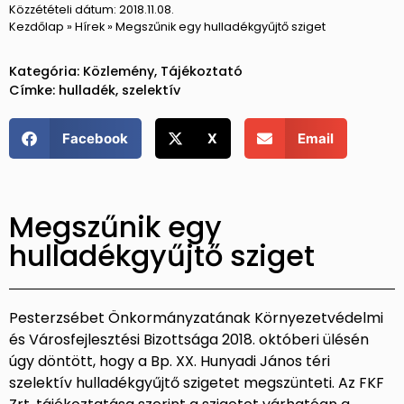
Közzétételi dátum:
2018.11.08.
Kezdőlap
»
Hírek
»
Megszűnik egy hulladékgyűjtő sziget
Kategória:
Közlemény
,
Tájékoztató
Címke:
hulladék
,
szelektív
Facebook
X
Email
Megszűnik egy
hulladékgyűjtő sziget
Pesterzsébet Önkormányzatának Környezetvédelmi
és Városfejlesztési Bizottsága 2018. októberi ülésén
úgy döntött, hogy a Bp. XX. Hunyadi János téri
szelektív hulladékgyűjtő szigetet megszünteti. Az FKF