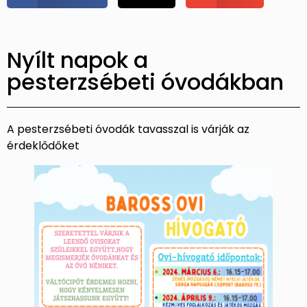
Nyílt napok a
pesterzsébeti óvodákban
A pesterzsébeti óvodák tavasszal is várják az
érdeklődőket