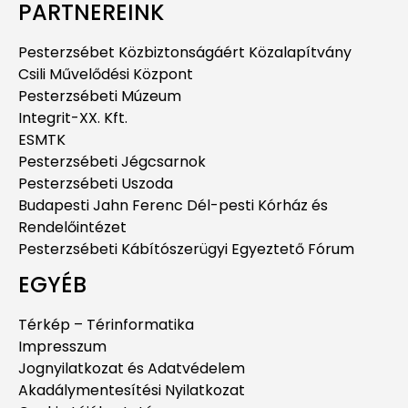
PARTNEREINK
Pesterzsébet Közbiztonságáért Közalapítvány
Csili Művelődési Központ
Pesterzsébeti Múzeum
Integrit-XX. Kft.
ESMTK
Pesterzsébeti Jégcsarnok
Pesterzsébeti Uszoda
Budapesti Jahn Ferenc Dél-pesti Kórház és
Rendelőintézet
Pesterzsébeti Kábítószerügyi Egyeztető Fórum
EGYÉB
Térkép – Térinformatika
Impresszum
Jognyilatkozat és Adatvédelem
Akadálymentesítési Nyilatkozat