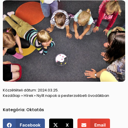
Közzétételi dátum:
2024.03.25.
Kezdőlap
»
Hírek
»
Nyílt napok a pesterzsébeti óvodákban
Kategória:
Oktatás
Facebook
X
Email