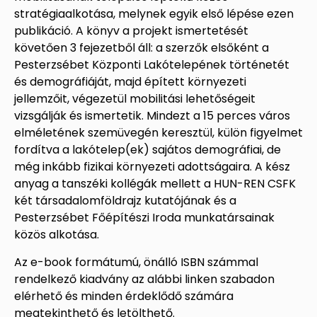
stratégiaalkotása, melynek egyik első lépése ezen
publikáció. A könyv a projekt ismertetését
követően 3 fejezetből áll: a szerzők elsőként a
Pesterzsébet Központi Lakótelepének történetét
és demográfiáját, majd épített környezeti
jellemzőit, végezetül mobilitási lehetőségeit
vizsgálják és ismertetik. Mindezt a 15 perces város
elméletének szemüvegén keresztül, külön figyelmet
DearFlip: Loading PDF
fordítva a lakótelep(ek) sajátos demográfiai, de
10.29MB ...
még inkább fizikai környezeti adottságaira. A kész
anyag a tanszéki kollégák mellett a HUN-REN CSFK
két társadalomföldrajz kutatójának és a
Pesterzsébet Főépítészi Iroda munkatársainak
közös alkotása.
Az e-book formátumú, önálló ISBN számmal
rendelkező kiadvány az alábbi linken szabadon
elérhető és minden érdeklődő számára
megtekinthető és letölthető.