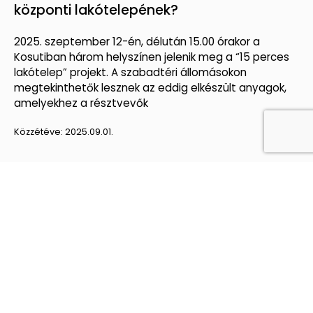
központi lakótelepének?
2025. szeptember 12-én, délután 15.00 órakor a
Kosutiban három helyszínen jelenik meg a “15 perces
lakótelep” projekt. A szabadtéri állomásokon
megtekinthetők lesznek az eddig elkészült anyagok,
amelyekhez a résztvevők
Közzétéve:
2025.09.01.
KÖZIGAZGATÁS
Ügyfélkapu
Kormányportál
Magyarország oldala
Miniszterelnökség oldala