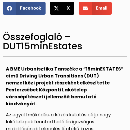
Facebook
X
Email
Összefoglaló –
DUT15minEstates
A BME Urbanisztika Tanszéke a “15minESTATES”
című Driving Urban Transitions (DUT)
nemzetközi projekt részeként elkészítette
Pesterzsébet Központi Lakótelep
városépítészeti jellemzőit bemutató
kiadványát.
Az együttműködés, a közös kutatás célja nagy
lakótelepek fenntartható és igazságos
mobilitásának település léptékű közös