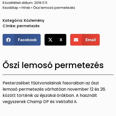
Közzétételi dátum:
2019.11.11.
Kezdőlap
»
Hírek
»
Őszi lemosó permetezés
Kategória:
Közlemény
Címke:
permetezés
Facebook
X
Email
Őszi lemosó permetezés
Pesterzsébet főútvonalainak fasoraiban az őszi
lemosó permetezés várhatóan november 12 és 26.
között történik az éjszakai órákban. A használt
vegyszerek Champ DP és Vektafid A.