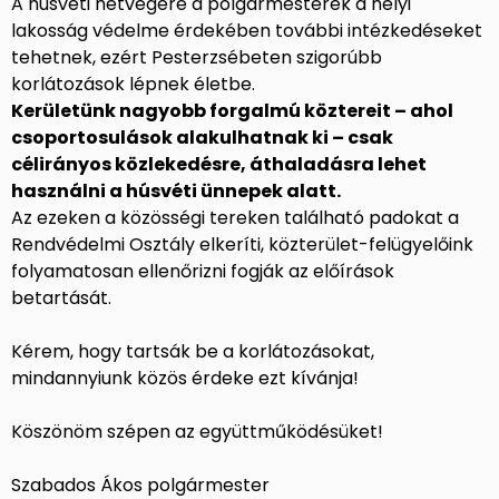
A húsvéti hétvégére a polgármesterek a helyi
lakosság védelme érdekében további intézkedéseket
tehetnek, ezért Pesterzsébeten szigorúbb
korlátozások lépnek életbe.
Kerületünk nagyobb forgalmú köztereit – ahol
csoportosulások alakulhatnak ki – csak
célirányos közlekedésre, áthaladásra lehet
használni a húsvéti ünnepek alatt.
Az ezeken a közösségi tereken található padokat a
Rendvédelmi Osztály elkeríti, közterület-felügyelőink
folyamatosan ellenőrizni fogják az előírások
betartását.
Kérem, hogy tartsák be a korlátozásokat,
mindannyiunk közös érdeke ezt kívánja!
Köszönöm szépen az együttműködésüket!
Szabados Ákos polgármester