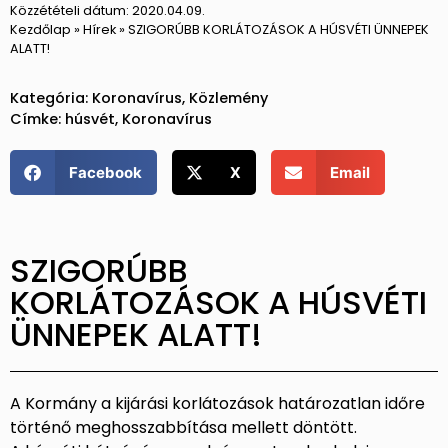
Közzétételi dátum:
2020.04.09.
Kezdőlap
»
Hírek
»
SZIGORÚBB KORLÁTOZÁSOK A HÚSVÉTI ÜNNEPEK
ALATT!
Kategória:
Koronavírus
,
Közlemény
Címke:
húsvét
,
Koronavírus
Facebook
X
Email
SZIGORÚBB
KORLÁTOZÁSOK A HÚSVÉTI
ÜNNEPEK ALATT!
A Kormány a kijárási korlátozások határozatlan időre
történő meghosszabbítása mellett döntött.