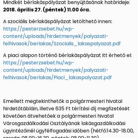
Mindkét bérlakáspályázat benyújtásának határideje:
2018. április 27. (péntek) 11.00 óra.
A szociális bérlakáspályázat letölthető innen:
https://pesterzsebet.hu/wp-
content/uploads/hirdetmenyek/palyazati-
felhivasok/berlakas/Szocialis_lakaspalyazat.pdf
A piaci alapon történő bérlakáspályázat itt érhető el:
https://pesterzsebet.hu/wp-
content/uploads/hirdetmenyek/palyazati-
felhivasok/berlakas/Piaci_lakaspalyazat.pdf
Emellett megtekinthetők a polgármesteri hivatal
hirdetőtábláin, illetve 635 Ft térítési díj megfizetését
követően átvehetőek a polgármesteri hivatal
Városgazdálkodási Osztályának lakásgazdálkodási
ügyintézőinél ügyfélfogadási időben (hétfő:14.30-18.00,