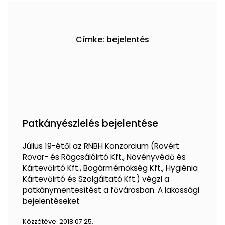
Címke: bejelentés
Patkányészlelés bejelentése
Július 19-étől az RNBH Konzorcium (Rovért
Rovar- és Rágcsálóirtó Kft., Növényvédő és
Kártevőirtó Kft., Bogármérnökség Kft., Hygiénia
Kártevőirtó és Szolgáltató Kft.) végzi a
patkánymentesítést a fővárosban. A lakossági
bejelentéseket
Közzétéve:
2018.07.25.