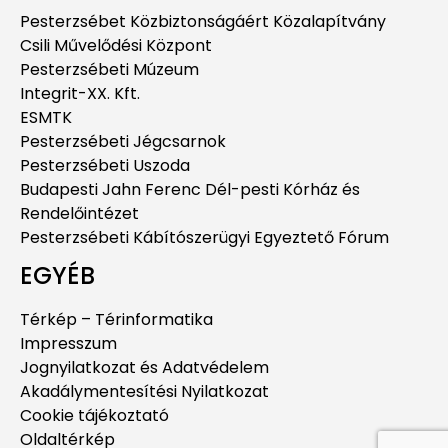
Pesterzsébet Közbiztonságáért Közalapítvány
Csili Művelődési Központ
Pesterzsébeti Múzeum
Integrit-XX. Kft.
ESMTK
Pesterzsébeti Jégcsarnok
Pesterzsébeti Uszoda
Budapesti Jahn Ferenc Dél-pesti Kórház és
Rendelőintézet
Pesterzsébeti Kábítószerügyi Egyeztető Fórum
EGYÉB
Térkép – Térinformatika
Impresszum
Jognyilatkozat és Adatvédelem
Akadálymentesítési Nyilatkozat
Cookie tájékoztató
Oldaltérkép