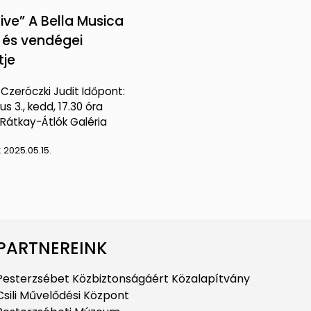
ive” A Bella Musica
r és vendégei
tje
Czeróczki Judit Időpont:
us 3., kedd, 17.30 óra
 Rátkay-Átlók Galéria
:
2025.05.15.
PARTNEREINK
Pesterzsébet Közbiztonságáért Közalapítvány
Csili Művelődési Központ