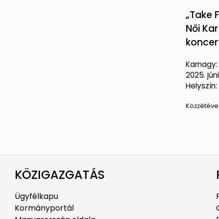
„Take F
Női Ka
koncer
Karnagy: 
2025. júni
Helyszín:
Közzétéve
KÖZIGAZGATÁS
Ügyfélkapu
Kormányportál