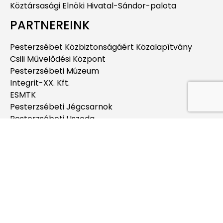
Köztársasági Elnöki Hivatal-Sándor-palota
PARTNEREINK
Pesterzsébet Közbiztonságáért Közalapítvány
Csili Művelődési Központ
Pesterzsébeti Múzeum
Integrit-XX. Kft.
ESMTK
Pesterzsébeti Jégcsarnok
Pesterzsébeti Uszoda
Budapesti Jahn Ferenc Dél-pesti Kórház és
Rendelőintézet
Pesterzsébeti Kábítószerügyi Egyeztető Fórum
EGYÉB
Térkép – Térinformatika
Impresszum
Jognyilatkozat és Adatvédelem