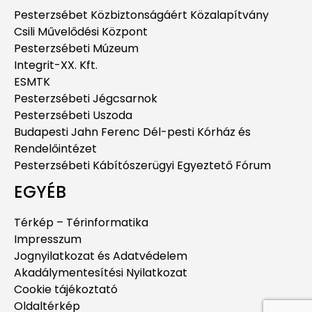
Pesterzsébet Közbiztonságáért Közalapítvány
Csili Művelődési Központ
Pesterzsébeti Múzeum
Integrit-XX. Kft.
ESMTK
Pesterzsébeti Jégcsarnok
Pesterzsébeti Uszoda
Budapesti Jahn Ferenc Dél-pesti Kórház és
Rendelőintézet
Pesterzsébeti Kábítószerügyi Egyeztető Fórum
EGYÉB
Térkép – Térinformatika
Impresszum
Jognyilatkozat és Adatvédelem
Akadálymentesítési Nyilatkozat
Cookie tájékoztató
Oldaltérkép