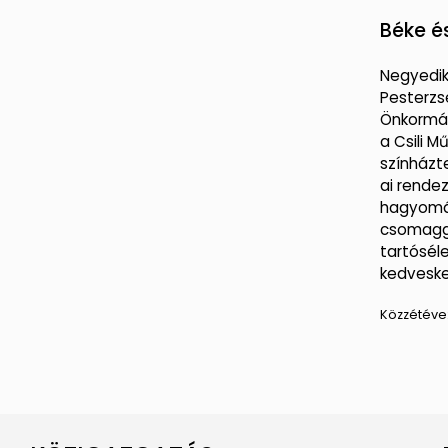
Béke é
Negyedik
Pesterzs
Önkormá
a Csili 
színházt
ai rende
hagyomá
csomagga
tartósél
kedveske
Közzétéve