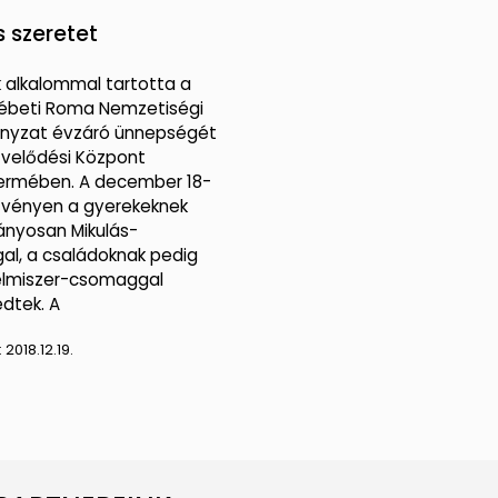
s szeretet
 alkalommal tartotta a
ébeti Roma Nemzetiségi
nyzat évzáró ünnepségét
Művelődési Központ
ermében. A december 18-
zvényen a gyerekeknek
nyosan Mikulás-
l, a családoknak pedig
elmiszer-csomaggal
dtek. A
:
2018.12.19.