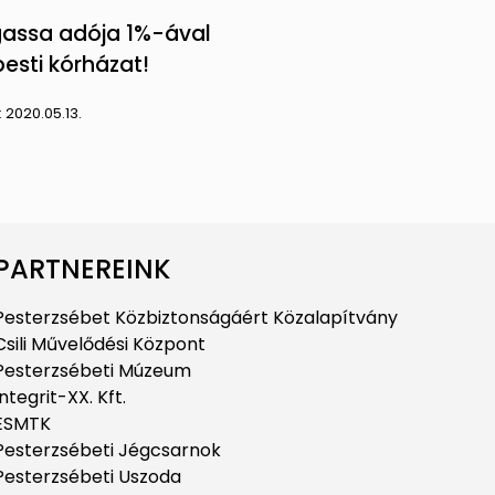
ssa adója 1%-ával
pesti kórházat!
:
2020.05.13.
PARTNEREINK
Pesterzsébet Közbiztonságáért Közalapítvány
Csili Művelődési Központ
Pesterzsébeti Múzeum
Integrit-XX. Kft.
ESMTK
Pesterzsébeti Jégcsarnok
Pesterzsébeti Uszoda