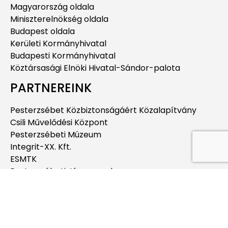
Magyarország oldala
Miniszterelnökség oldala
Budapest oldala
Kerületi Kormányhivatal
Budapesti Kormányhivatal
Köztársasági Elnöki Hivatal-Sándor-palota
PARTNEREINK
Pesterzsébet Közbiztonságáért Közalapítvány
Csili Művelődési Központ
Pesterzsébeti Múzeum
Integrit-XX. Kft.
ESMTK
Pesterzsébeti Jégcsarnok
Pesterzsébeti Uszoda
Budapesti Jahn Ferenc Dél-pesti Kórház és
Rendelőintézet
Pesterzsébeti Kábítószerügyi Egyeztető Fórum