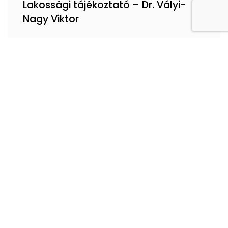
Lakossági tájékoztató – Dr. Vályi-
Nagy Viktor
Tisztelt Páciensek! Tájékoztatjuk Önöket,
hogy Dr. Vályi-Nagy Viktor háziorvos 2026. június
8. és 12. között szabadságon tartózkodik. A
helyettesítést az alábbiak szerint biztosítják:
Dátum Rendelési idő Helyettesítő orvos
2026.06.08. (hétfő)
Közzétéve:
2026.06.05.
KÖZIGAZGATÁS