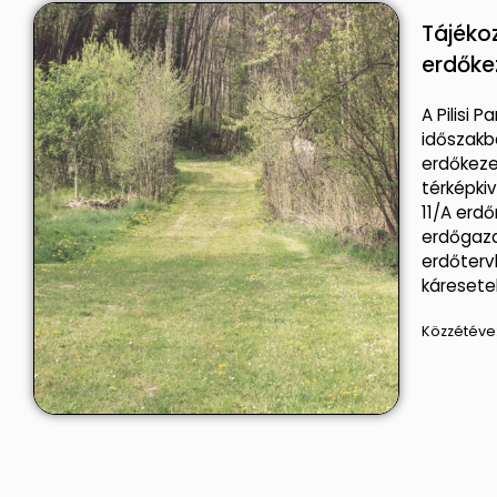
Tájéko
erdőke
A Pilisi P
időszakb
erdőkeze
térképkiv
11/A erd
erdőgazd
erdőterv
káreset
Közzétéve