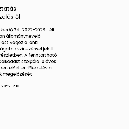
ztatás
zelésről
arkerdő Zrt. 2022-2023. téli
an állománynevelő
lést végez a lenti
ágaton színezéssel jelölt
őrészletben. A fenntartható
álkodást szolgáló 10 éves
ben előírt erdőkezelés a
ek megelőzését
:
2022.12.13.