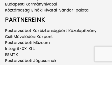
Budapesti Kormányhivatal
Köztársasági Elnöki Hivatal-Sándor-palota
PARTNEREINK
Pesterzsébet Közbiztonságáért Közalapítvány
Csili Művelődési Központ
Pesterzsébeti Múzeum
Integrit-XX. Kft.
ESMTK
Pesterzsébeti Jégcsarnok
Pesterzsébeti Uszoda
Budapesti Jahn Ferenc Dél-pesti Kórház és
Rendelőintézet
Pesterzsébeti Kábítószerügyi Egyeztető Fórum
EGYÉB
Térkép – Térinformatika
Impresszum