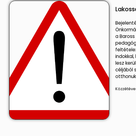
Lakoss
Bejelent
Önkormán
a Baross
pedagóg
feltétele
indokkal
lesz ker
céljából 
otthonukb
Közzétéve