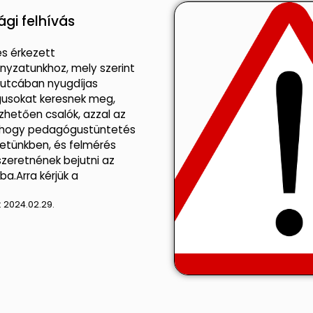
ági felhívás
és érkezett
yzatunkhoz, mely szerint
 utcában nyugdíjas
usokat keresnek meg,
zhetően csalók, azzal az
, hogy pedagógustüntetés
ületünkben, és felmérés
szeretnének bejutni az
a.Arra kérjük a
:
2024.02.29.