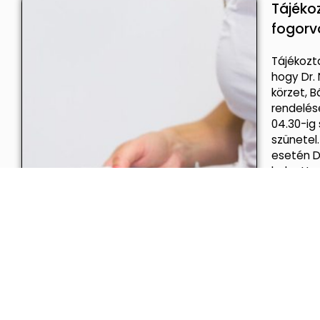
Tájéko
fogorv
Tájékozta
hogy Dr. 
körzet, B
rendelés
04.30-ig
szünetel
esetén D
helyettes
idejében
Közzétéve