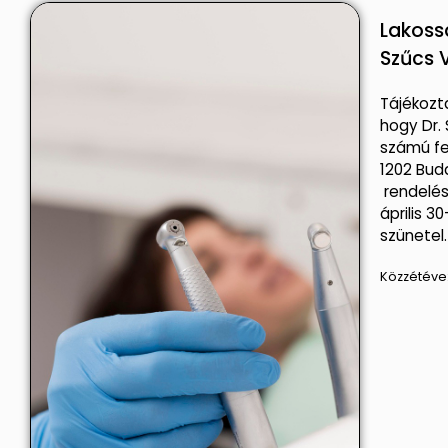
Lakossá
Szűcs V
Tájékozta
hogy Dr. 
számú fe
1202 Buda
rendelése
április 
szünetel.
Közzétéve