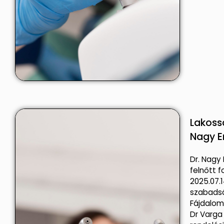
Lakossá
Nagy E
Dr. Nagy 
felnőtt 
2025.07.1
szabadsá
Fájdalom
Dr Varga 