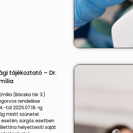
gi tájékoztató – Dr.
mília
Emília (Bácska tér 3.)
fogorvos rendelése
4.-től 2025.07.18.-ig
g miatt szünetel.
 esetén, sürgős esetben
Bettina helyettesíti saját