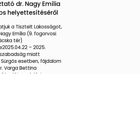
ztató dr. Nagy Emília
os helyettesítéséről
tjuk a Tisztelt Lakosságot,
Nagy Emília (9. fogorvosi
ácska tér)
e2025.04.22 – 2025.
 szabadság miatt
. Sürgős esetben, fájdalom
r. Varga Bettina
íti saját rendelési
:
2025.04.16.