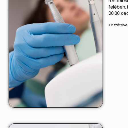
rendelési
felében. 
20:00 Ke
Közzétéve