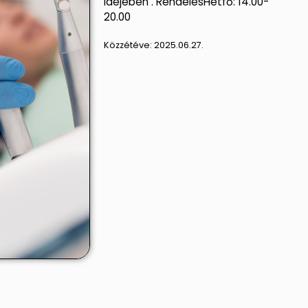
idejében . RendelésHétfő: 14.00-
20.00
Közzétéve:
2025.06.27.