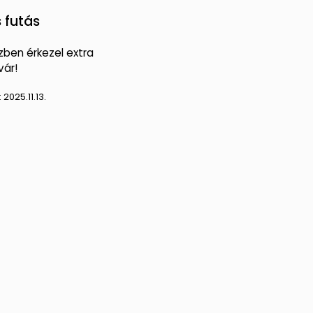
 futás
zben érkezel extra
vár!
:
2025.11.13.