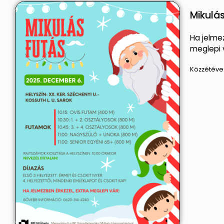
Mikulás
Ha jelme
meglepi 
Közzétéve