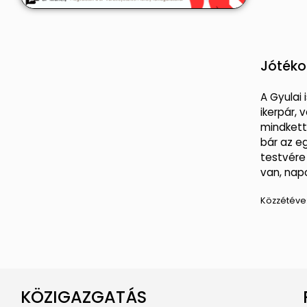
Jótéko
A Gyulai 
ikerpár,
mindkett
bár az eg
testvére
van, nap
Közzétéve
KÖZIGAZGATÁS