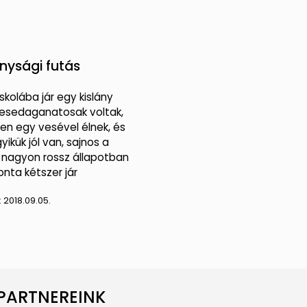
nysági futás
iskolába jár egy kislány
 vesedaganatosak voltak,
en egy vesével élnek, és
yikük jól van, sajnos a
 nagyon rossz állapotban
onta kétszer jár
:
2018.09.05.
PARTNEREINK