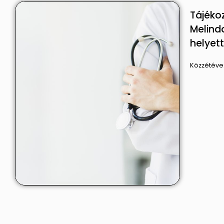
Tájékoz
Melind
helyett
Közzétéve