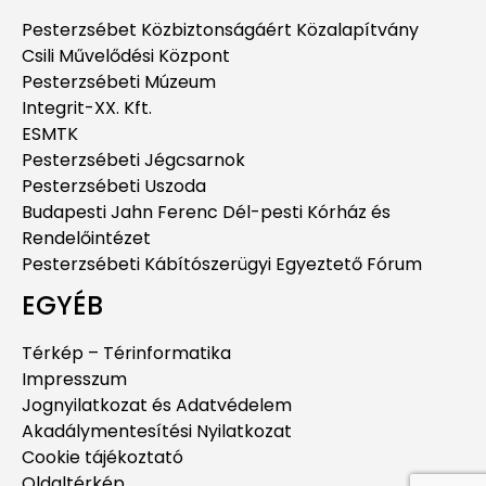
Pesterzsébet Közbiztonságáért Közalapítvány
Csili Művelődési Központ
Pesterzsébeti Múzeum
Integrit-XX. Kft.
ESMTK
Pesterzsébeti Jégcsarnok
Pesterzsébeti Uszoda
Budapesti Jahn Ferenc Dél-pesti Kórház és
Rendelőintézet
Pesterzsébeti Kábítószerügyi Egyeztető Fórum
EGYÉB
Térkép – Térinformatika
Impresszum
Jognyilatkozat és Adatvédelem
Akadálymentesítési Nyilatkozat
Cookie tájékoztató
Oldaltérkép