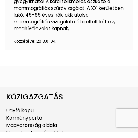
gyógyítható! A korai felismerés eszköze a
mammográfiás szűrővizsgálat. A XX. kerületben
lakó, 45–65 éves nők, akik utolsó
mammográfiás vizsgálata óta eltelt két év,
meghívólevelet kapnak,
Közzétéve:
2018.01.04.
KÖZIGAZGATÁS
Ügyfélkapu
Kormányportál
Magyarország oldala
Miniszterelnökség oldala