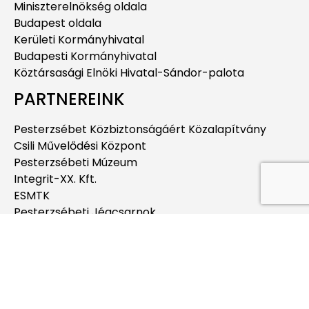
Miniszterelnökség oldala
Budapest oldala
Kerületi Kormányhivatal
Budapesti Kormányhivatal
Köztársasági Elnöki Hivatal-Sándor-palota
PARTNEREINK
Pesterzsébet Közbiztonságáért Közalapítvány
Csili Művelődési Központ
Pesterzsébeti Múzeum
Integrit-XX. Kft.
ESMTK
Pesterzsébeti Jégcsarnok
Pesterzsébeti Uszoda
Budapesti Jahn Ferenc Dél-pesti Kórház és
Rendelőintézet
Pesterzsébeti Kábítószerügyi Egyeztető Fórum
EGYÉB