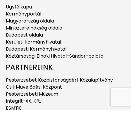
Ügyfélkapu
Kormányportál
Magyarország oldala
Miniszterelnökség oldala
Budapest oldala
Kerületi Kormányhivatal
Budapesti Kormányhivatal
Köztársasági Elnöki Hivatal-Sándor-palota
PARTNEREINK
Pesterzsébet Közbiztonságáért Közalapítvány
Csili Művelődési Központ
Pesterzsébeti Múzeum
Integrit-XX. Kft.
ESMTK
Pesterzsébeti Jégcsarnok
Pesterzsébeti Uszoda
Budapesti Jahn Ferenc Dél-pesti Kórház és