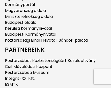
Kormányportál
Magyarország oldala
Miniszterelnökség oldala
Budapest oldala
Kerületi Kormányhivatal
Budapesti Kormányhivatal
Köztársasági Elnöki Hivatal-Sándor-palota
PARTNEREINK
Pesterzsébet Közbiztonságáért Közalapítvány
Csili Művelődési Központ
Pesterzsébeti Múzeum
Integrit-XX. Kft.
ESMTK
Pesterzsébeti Jégcsarnok
Pesterzsébeti Uszoda
Budapesti Jahn Ferenc Dél-pesti Kórház és
Rendelőintézet