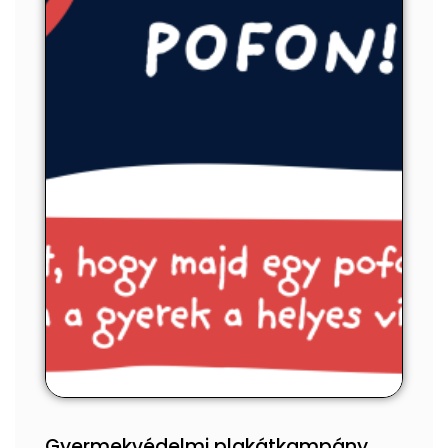
Gyermekvédelmi plakátkampány