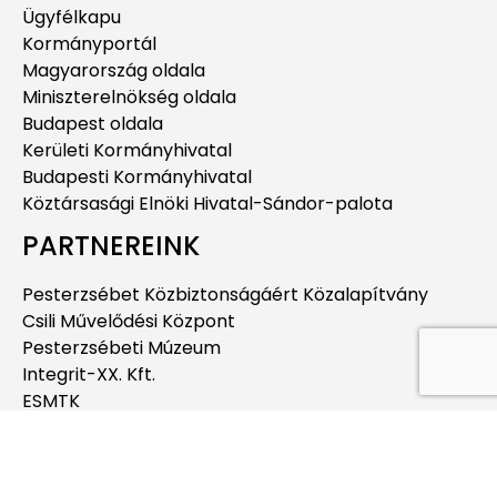
Ügyfélkapu
Kormányportál
Magyarország oldala
Miniszterelnökség oldala
Budapest oldala
Kerületi Kormányhivatal
Budapesti Kormányhivatal
Köztársasági Elnöki Hivatal-Sándor-palota
PARTNEREINK
Pesterzsébet Közbiztonságáért Közalapítvány
Csili Művelődési Központ
Pesterzsébeti Múzeum
Integrit-XX. Kft.
ESMTK
Pesterzsébeti Jégcsarnok
Pesterzsébeti Uszoda
Budapesti Jahn Ferenc Dél-pesti Kórház és