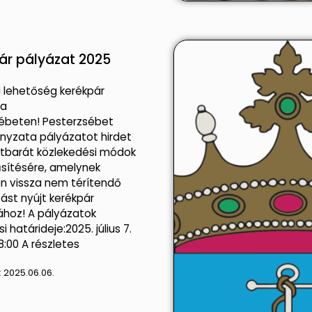
ár pályázat 2025
i lehetőség kerékpár
ra
ébeten! Pesterzsébet
yzata pályázatot hirdet
tbarát közlekedési módok
sítésére, amelynek
n vissza nem térítendő
st nyújt kerékpár
ához! A pályázatok
i határideje:2025. július 7.
8:00 A részletes
:
2025.06.06.