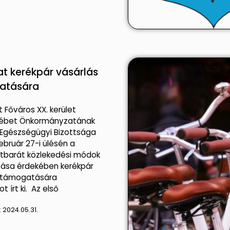
at kerékpár vásárlás
atására
 Főváros XX. kerület
sébet Önkormányzatának
 Egészségügyi Bizottsága
ebruár 27-i ülésén a
tbarát közlekedési módok
ása érdekében kerékpár
s támogatására
t írt ki. Az első
:
2024.05.31.