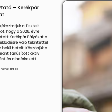
ztató – Kerékpár
at
jékoztatjuk a Tisztelt
ot, hogy a 2026. évre
tett Kerékpár Pályázat a
eklődésre való tekintettel
n belül betelt. Köszönjük a
iránt tanúsított aktív
ést és a beérkezett
:
2026.03.18.