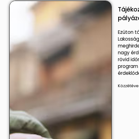
Tájéko
pályáz
Ezúton tá
Lakosság
meghirde
nagy érd
rövid idő
program 
érdeklőd
Közzétéve