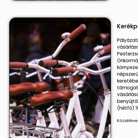
Kerékp
Pályázat
vásárlás
Pesterzs
Önkormán
környeze
népszerű
keretébe
támogatá
vásárlás
benyújtás
(hétfő) 1
Közzétéve