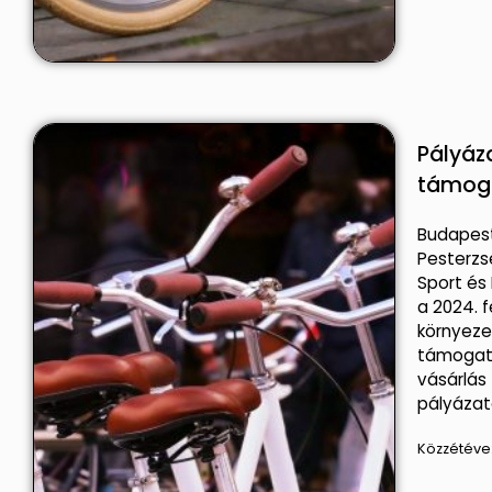
Pályáz
támog
Budapest
Pesterz
Sport és
a 2024. f
környeze
támogat
vásárlá
pályázato
Közzétéve