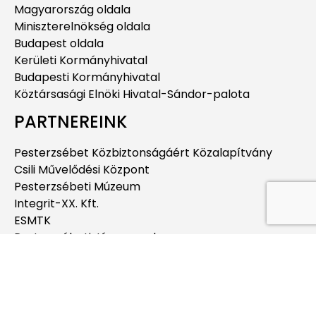
Magyarország oldala
Miniszterelnökség oldala
Budapest oldala
Kerületi Kormányhivatal
Budapesti Kormányhivatal
Köztársasági Elnöki Hivatal-Sándor-palota
PARTNEREINK
Pesterzsébet Közbiztonságáért Közalapítvány
Csili Művelődési Központ
Pesterzsébeti Múzeum
Integrit-XX. Kft.
ESMTK
Pesterzsébeti Jégcsarnok
Pesterzsébeti Uszoda
Budapesti Jahn Ferenc Dél-pesti Kórház és
Rendelőintézet
Pesterzsébeti Kábítószerügyi Egyeztető Fórum