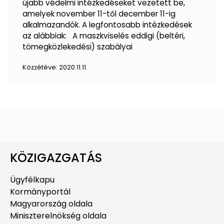
újabb védelmi intézkedéseket vezetett be,
amelyek november 11-től december 11-ig
alkalmazandók. A legfontosabb intézkedések
az alábbiak: A maszkviselés eddigi (beltéri,
tömegközlekedési) szabályai
Közzétéve:
2020.11.11.
KÖZIGAZGATÁS
Ügyfélkapu
Kormányportál
Magyarország oldala
Miniszterelnökség oldala