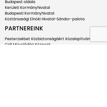
Budapest oldala
Kerületi Kormányhivatal
Budapesti Kormányhivatal
Köztársasági Elnöki Hivatal-Sándor-palota
PARTNEREINK
Pesterzsébet Közbiztonságáért Közalapítvány
Csili Művelődési Központ
Pesterzsébeti Múzeum
Integrit-XX. Kft.
ESMTK
Pesterzsébeti Jégcsarnok
Pesterzsébeti Uszoda
Budapesti Jahn Ferenc Dél-pesti Kórház és
Rendelőintézet
Pesterzsébeti Kábítószerügyi Egyeztető Fórum
EGYÉB