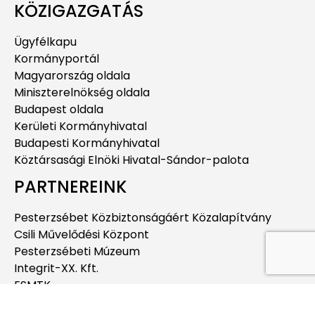
KÖZIGAZGATÁS
Ügyfélkapu
Kormányportál
Magyarország oldala
Miniszterelnökség oldala
Budapest oldala
Kerületi Kormányhivatal
Budapesti Kormányhivatal
Köztársasági Elnöki Hivatal-Sándor-palota
PARTNEREINK
Pesterzsébet Közbiztonságáért Közalapítvány
Csili Művelődési Központ
Pesterzsébeti Múzeum
Integrit-XX. Kft.
ESMTK
Pesterzsébeti Jégcsarnok