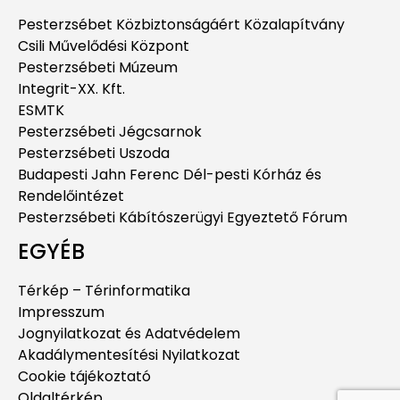
Pesterzsébet Közbiztonságáért Közalapítvány
Csili Művelődési Központ
Pesterzsébeti Múzeum
Integrit-XX. Kft.
ESMTK
Pesterzsébeti Jégcsarnok
Pesterzsébeti Uszoda
Budapesti Jahn Ferenc Dél-pesti Kórház és
Rendelőintézet
Pesterzsébeti Kábítószerügyi Egyeztető Fórum
EGYÉB
Térkép – Térinformatika
Impresszum
Jognyilatkozat és Adatvédelem
Akadálymentesítési Nyilatkozat
Cookie tájékoztató
Oldaltérkép