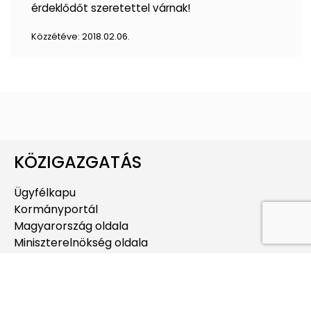
érdeklődőt szeretettel várnak!
Közzétéve:
2018.02.06.
KÖZIGAZGATÁS
Ügyfélkapu
Kormányportál
Magyarország oldala
Miniszterelnökség oldala
Budapest oldala
Kerületi Kormányhivatal
Budapesti Kormányhivatal
Köztársasági Elnöki Hivatal-Sándor-palota