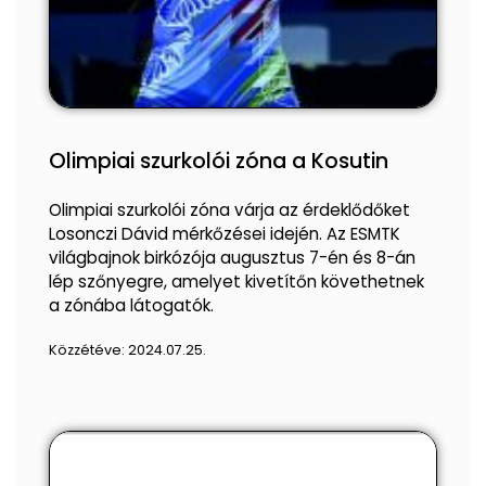
Olimpiai szurkolói zóna a Kosutin
Olimpiai szurkolói zóna várja az érdeklődőket
Losonczi Dávid mérkőzései idején. Az ESMTK
világbajnok birkózója augusztus 7-én és 8-án
lép szőnyegre, amelyet kivetítőn követhetnek
a zónába látogatók.
Közzétéve:
2024.07.25.