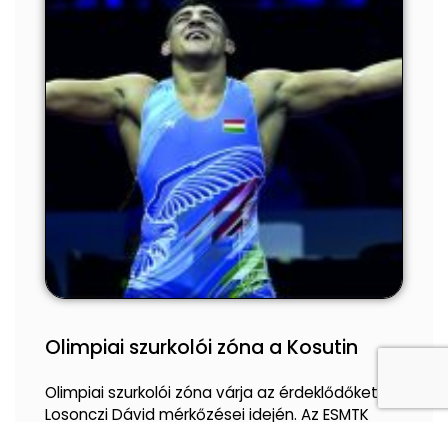
Olimpiai szurkolói zóna a Kosutin
Olimpiai szurkolói zóna várja az érdeklődőket
Losonczi Dávid mérkőzései idején. Az ESMTK
világbajnok birkózója augusztus 7-én és 8-án