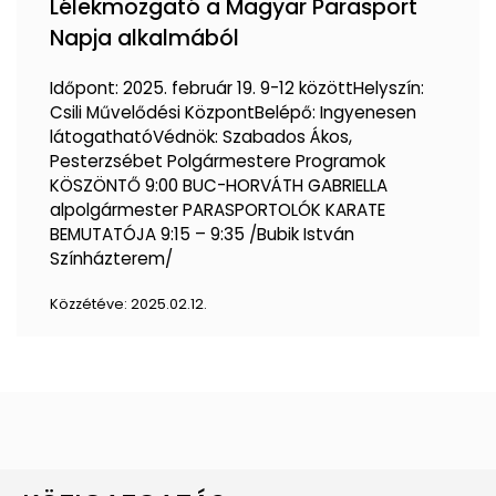
Lélekmozgató a Magyar Parasport
Napja alkalmából
Időpont: 2025. február 19. 9-12 közöttHelyszín:
Csili Művelődési KözpontBelépő: Ingyenesen
látogathatóVédnök: Szabados Ákos,
Pesterzsébet Polgármestere Programok
KÖSZÖNTŐ 9:00 BUC-HORVÁTH GABRIELLA
alpolgármester PARASPORTOLÓK KARATE
BEMUTATÓJA 9:15 – 9:35 /Bubik István
Színházterem/
Közzétéve:
2025.02.12.