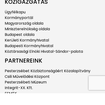
KÖZIGAZGATÁS
Ügyfélkapu
Kormányportál
Magyarország oldala
Miniszterelnökség oldala
Budapest oldala
Kerületi Kormányhivatal
Budapesti Kormányhivatal
Köztársasági Elnöki Hivatal-Sándor-palota
PARTNEREINK
Pesterzsébet Közbiztonságáért Közalapítvány
Csili Művelődési Központ
Pesterzsébeti Múzeum
Integrit-XX. Kft.
ESMTK
Pesterzsébeti Jégcsarnok
Pesterzsébeti Uszoda