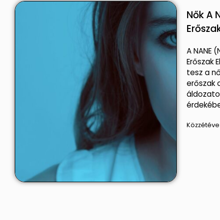
Nők A 
Erőszak
A NANE (
Erőszak E
tesz a n
erőszak 
áldozato
érdekébe
Közzétéve