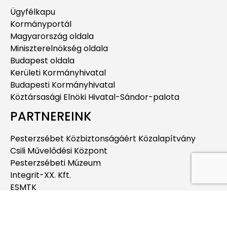
Ügyfélkapu
Kormányportál
Magyarország oldala
Miniszterelnökség oldala
Budapest oldala
Kerületi Kormányhivatal
Budapesti Kormányhivatal
Köztársasági Elnöki Hivatal-Sándor-palota
PARTNEREINK
Pesterzsébet Közbiztonságáért Közalapítvány
Csili Művelődési Központ
Pesterzsébeti Múzeum
Integrit-XX. Kft.
ESMTK
Pesterzsébeti Jégcsarnok
Pesterzsébeti Uszoda
Budapesti Jahn Ferenc Dél-pesti Kórház és