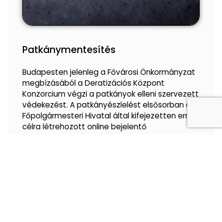
Patkánymentesítés
Budapesten jelenleg a Fővárosi Önkormányzat
megbízásából a Deratizációs Központ
Konzorcium végzi a patkányok elleni szervezett
védekezést. A patkányészlelést elsősorban a
Főpolgármesteri Hivatal által kifejezetten erre a
célra létrehozott online bejelentő
Közzétéve:
2023.07.04.
Hamarosan kezdődik a patkányirtás