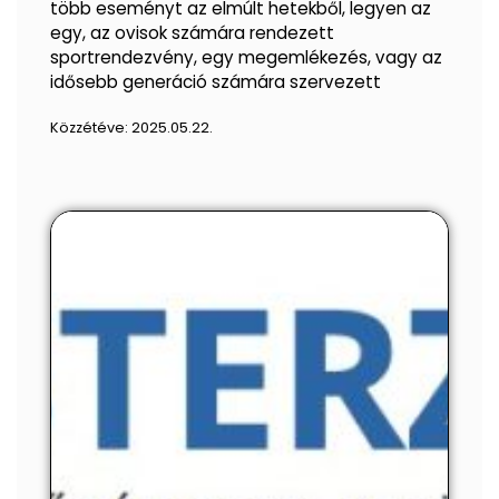
több eseményt az elmúlt hetekből, legyen az
egy, az ovisok számára rendezett
sportrendezvény, egy megemlékezés, vagy az
idősebb generáció számára szervezett
Közzétéve:
2025.05.22.