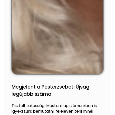
Megjelent a Pesterzsébeti Újság
legújabb száma
Tisztelt Lakosság! Mostani lapszámunkban is
igyekszünk bemutatni, feleleveníteni minél